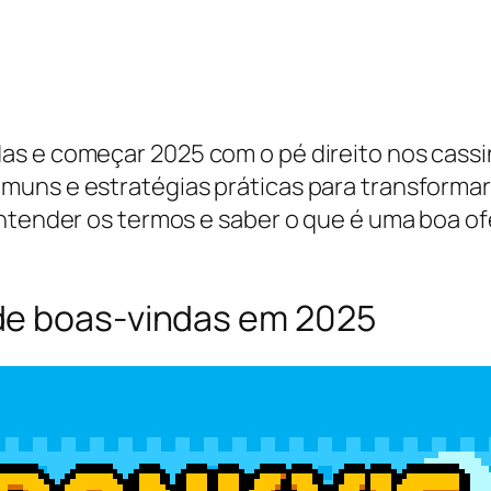
s e começar 2025 com o pé direito nos cassin
uns e estratégias práticas para transformar
ntender os termos e saber o que é uma boa of
de boas-vindas em 2025