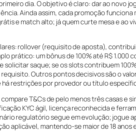
primeiro dia. O objetivo é claro: dar ao novo 
riência. Ainda assim, cada promoção funciona 
grátis e match alto; já quem curte mesa e ao v
lares: rollover (requisito de aposta), contrib
lo prático: um bônus de 100% até R$ 1.000 co
 solicitar saque; se os slots contribuem 100%
o requisito. Outros pontos decisivos são o valo
se há restrições por provedor ou título específi
, compare T&Cs de pelo menos três casas e si
ificação KYC ágil, licença reconhecida e ferra
enário regulatório segue em evolução; jogue a
ão aplicável, mantendo-se maior de 18 anos e