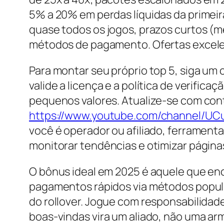
5% a 20% em perdas líquidas da primeira
quase todos os jogos, prazos curtos (m
métodos de pagamento. Ofertas excele
Para montar seu próprio top 5, siga um c
valide a licença e a política de verific
pequenos valores. Atualize-se com co
https://www.youtube.com/channel/U
você é operador ou afiliado, ferramen
monitorar tendências e otimizar página
O bônus ideal em 2025 é aquele que enc
pagamentos rápidos via métodos popula
do rollover. Jogue com responsabilidade
boas-vindas vira um aliado, não uma arm