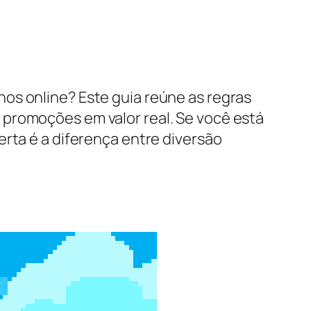
os online? Este guia reúne as regras
 promoções em valor real. Se você está
erta é a diferença entre diversão