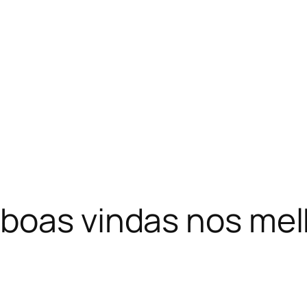
 boas vindas nos me