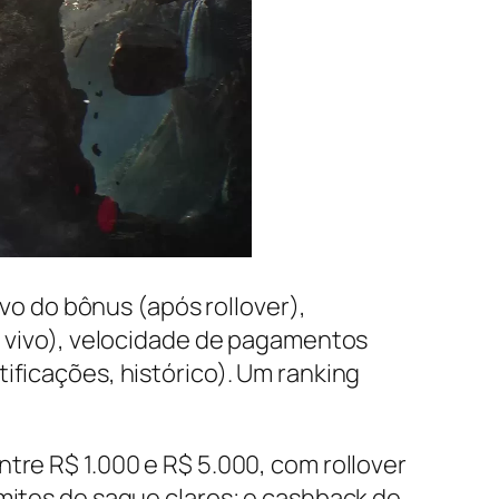
ivo do bônus (após rollover),
ao vivo), velocidade de pagamentos
ificações, histórico). Um ranking
tre R$ 1.000 e R$ 5.000, com rollover
imites de saque claros; e cashback de