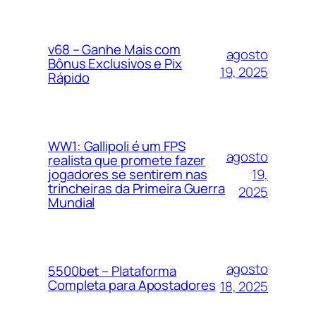
v68 – Ganhe Mais com
agosto
Bônus Exclusivos e Pix
19, 2025
Rápido
WW1: Gallipoli é um FPS
agosto
realista que promete fazer
19,
jogadores se sentirem nas
trincheiras da Primeira Guerra
2025
Mundial
agosto
5500bet – Plataforma
Completa para Apostadores
18, 2025