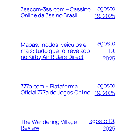
agosto
3sscom-3ss.com – Cassino
Online da 3ss no Brasil
19, 2025
agosto
Mapas, modos, veículos e
19,
mais: tudo que foi revelado
no Kirby Air Riders Direct
2025
agosto
777a.com – Plataforma
Oficial 777a de Jogos Online
19, 2025
agosto 19,
The Wandering Village –
Review
2025