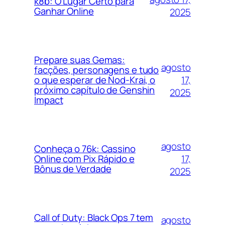
k8b: O Lugar Certo para
Ganhar Online
2025
Prepare suas Gemas:
agosto
facções, personagens e tudo
17,
o que esperar de Nod-Krai, o
próximo capítulo de Genshin
2025
Impact
agosto
Conheça o 76k: Cassino
17,
Online com Pix Rápido e
Bônus de Verdade
2025
Call of Duty: Black Ops 7 tem
agosto