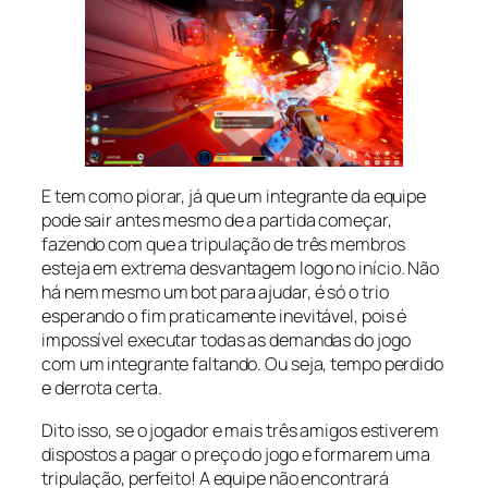
E tem como piorar, já que um integrante da equipe
pode sair antes mesmo de a partida começar,
fazendo com que a tripulação de três membros
esteja em extrema desvantagem logo no início. Não
há nem mesmo um bot para ajudar, é só o trio
esperando o fim praticamente inevitável, pois é
impossível executar todas as demandas do jogo
com um integrante faltando. Ou seja, tempo perdido
e derrota certa.
Dito isso, se o jogador e mais três amigos estiverem
dispostos a pagar o preço do jogo e formarem uma
tripulação, perfeito! A equipe não encontrará