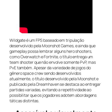
Wildgate é um FPS baseado em tripulação
desenvolvido pela Moonshot Games, e ainda que
gameplay possa lembrar alguns hero shooters,
como Overwatch e Fortnite, o título entrega um
team shooter que não envolve somente PvP, mas
PvE também. Apesar da variedade de jogos do
gênero space crew sendo desenvolvidos
atualmente, o título desenvolvido pela Moonshot e
publicado pela Dreamhaven se destaca ao entregar
partidas variadas, evitando a repetitividade ao
possibilitar que os jogadores adotem abordagens
táticas distintas.