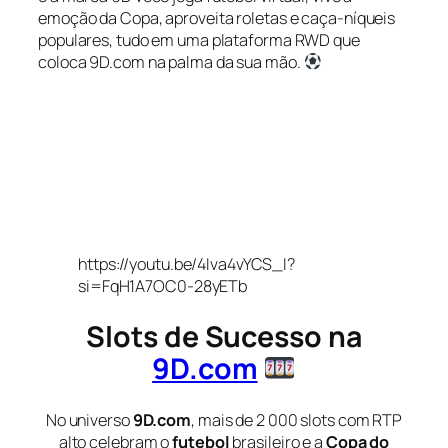
emoção da Copa, aproveita roletas e caça-níqueis
populares, tudo em uma plataforma RWD que
coloca 9D.com na palma da sua mão.
https://youtu.be/4Iva4vYCS_I?
si=FqH1A7OC0-28yETb
Slots de Sucesso na
9D.com
No universo
9D.com
, mais de 2 000 slots com RTP
alto celebram o
futebol
brasileiro e a
Copa do