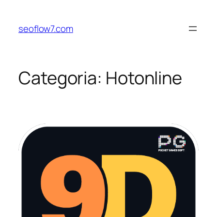
Pular
para
seoflow7.com
o
conteúdo
Categoria:
Hotonline