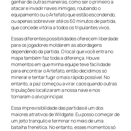
ganhar de outras maneiras, como ser o primeiro a
atacar e invadir naves inimigas, roubando o
equipamento ou o Artefato que estão escondendo,
ou apenas sobreviver até os 60 minutos de partida,
que concede vitória a todos os tripulantes vivos.
Essas diferentes possibilidades oferecem liberdade
para os jogadores moldarem as abordagens
dependendo da partida. O local que você entra no
mapa também faz toda a diferença. Houve
momentos em que minha equipe teve facilidade
para encontrar o Artefato, então decidimos só
minerar e tentar fugir o mais rápido possível. No
entanto, a paz começou a virar caos quando outras
tripulações localizaram a nossa nave e nos
tornaram o alvo principal.
Essa imprevisibilidade das partidas é um dos
maiores atrativos de Wildgate. Eu posso começar de
um jeito tranquilo e terminar no meio de uma
batalha frenética. No entanto, esses momentos só