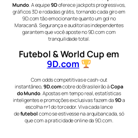
Mundo
. A equipe
9D
oferece jackpots progressivos,
gráficos 3D e rodadas grátis, tornando cada giro em
9D.com tão emocionante quanto um gol no
Maracanã. Segurança e auditorias independentes
garantem que você aposte no 9D.com com
tranquilidade total.
Futebol & World Cup em
9D.com
Com odds competitivas e cash-out
instantâneo,
9D.com
cobre do Brasileirão à
Copa
do Mundo
. Apostas em tempo real, estatísticas
inteligentes e promoções exclusivas fazem da
9D
a
escolha nº1 do torcedor. Viva cada lance
de
futebol
como se estivesse na arquibancada, só
que com a praticidade online da 9D.com.