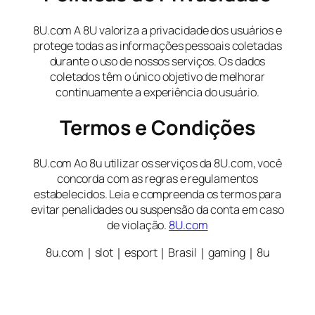
8U.com A 8U valoriza a privacidade dos usuários e
protege todas as informações pessoais coletadas
durante o uso de nossos serviços. Os dados
coletados têm o único objetivo de melhorar
continuamente a experiência do usuário.
Termos e Condições
8U.com Ao 8u utilizar os serviços da 8U.com, você
concorda com as regras e regulamentos
estabelecidos. Leia e compreenda os termos para
evitar penalidades ou suspensão da conta em caso
de violação.
8U.com
8u.com｜slot｜esport｜Brasil｜gaming｜8u