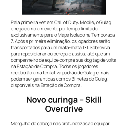
Pela primeira vez em Call of Duty: Mobile, o Gulag
chega como um evento por tempo limitado,
exclusivamente para o Mapa Isolado na Temporada
7. Após a primeira eliminação, os jogadores serão
transportados para um mata-mata 1×1. Sobreviva
para reposicionar ou pereça e assista até que um
companheiro de equipe compre sua dog tag de volta
na Estação de Compra. Todos os jogadores
receberão uma tentativa padrão de Gulag e mais
podem ser garantidas com os Bilhetes do Gulag,
disponíveis na Estação de Compra.
Novo curinga – Skill
Overdrive
Mergulhe de cabeça nas profundezas ao equipar