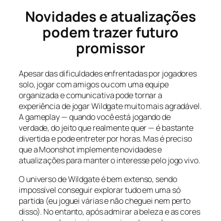
Novidades e atualizações
podem trazer futuro
promissor
Apesar das dificuldades enfrentadas por jogadores
solo, jogar com amigos ou com uma equipe
organizada e comunicativa pode tornar a
experiência de jogar Wildgate muito mais agradável.
A gameplay — quando você está jogando de
verdade, do jeito que realmente quer — é bastante
divertida e pode entreter por horas. Mas é preciso
que a Moonshot implemente novidades e
atualizações para manter o interesse pelo jogo vivo.
O universo de Wildgate é bem extenso, sendo
impossível conseguir explorar tudo em uma só
partida (eu joguei várias e não cheguei nem perto
disso). No entanto, após admirar a beleza e as cores