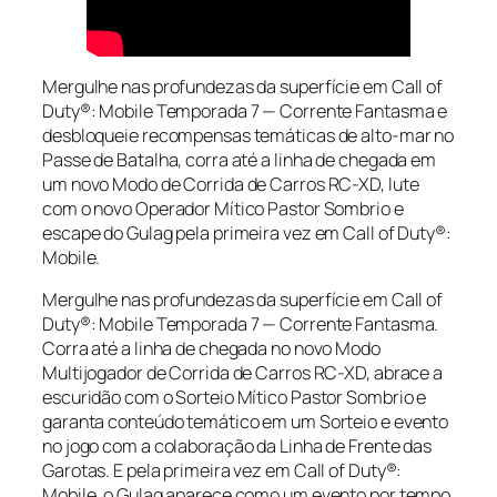
Mergulhe nas profundezas da superfície em Call of
Duty®: Mobile Temporada 7 — Corrente Fantasma e
desbloqueie recompensas temáticas de alto-mar no
Passe de Batalha, corra até a linha de chegada em
um novo Modo de Corrida de Carros RC-XD, lute
com o novo Operador Mítico Pastor Sombrio e
escape do Gulag pela primeira vez em Call of Duty®:
Mobile.
Mergulhe nas profundezas da superfície em Call of
Duty®: Mobile Temporada 7 — Corrente Fantasma.
Corra até a linha de chegada no novo Modo
Multijogador de Corrida de Carros RC-XD, abrace a
escuridão com o Sorteio Mítico Pastor Sombrio e
garanta conteúdo temático em um Sorteio e evento
no jogo com a colaboração da Linha de Frente das
Garotas. E pela primeira vez em Call of Duty®:
Mobile, o Gulag aparece como um evento por tempo