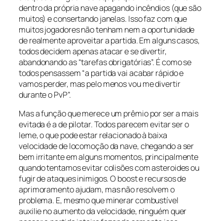
dentro da própria nave apagando incêndios (que são
muitos) e consertando janelas. Isso faz com que
muitos jogadores não tenham nem a oportunidade
de realmente aproveitar a partida. Em alguns casos,
todos decidem apenas atacar e se divertir,
abandonando as “tarefas obrigatórias”. É como se
todos pensassem “a partida vai acabar rápido e
vamos perder, mas pelo menos vou me divertir
durante o PvP”.
Mas a função que merece um prêmio por ser a mais
evitada é a de pilotar. Todos parecem evitar ser o
leme, o que pode estar relacionado à baixa
velocidade de locomoção da nave, chegando a ser
bem irritante em alguns momentos, principalmente
quando tentamos evitar colisões com asteroides ou
fugir de ataques inimigos. O boost e recursos de
aprimoramento ajudam, mas não resolvem o
problema. E, mesmo que minerar combustível
auxilie no aumento da velocidade, ninguém quer