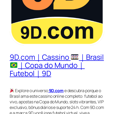
9D.com｜Cassino
｜Brasil
｜Copa do Mundo｜
Futebol｜9D
Explore o universo
9D.com
e descubra porque o
Brasil ama este cassino online completo: futebol ao
vivo, apostas na Copa do Mundo, slots vibrantes, VIP
exclusivo, bônus diários e suporte 24 h. Com 9D.com
e a marca 9D você joga futebol virtual, vive a