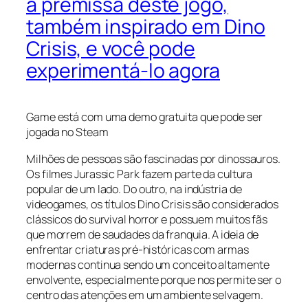
a premissa deste jogo,
também inspirado em Dino
Crisis, e você pode
experimentá-lo agora
Game está com uma demo gratuita que pode ser
jogada no Steam
Milhões de pessoas são fascinadas por dinossauros.
Os filmes Jurassic Park fazem parte da cultura
popular de um lado. Do outro, na indústria de
videogames, os títulos Dino Crisis são considerados
clássicos do survival horror e possuem muitos fãs
que morrem de saudades da franquia. A ideia de
enfrentar criaturas pré-históricas com armas
modernas continua sendo um conceito altamente
envolvente, especialmente porque nos permite ser o
centro das atenções em um ambiente selvagem.