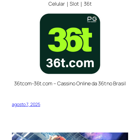
Celular｜Slot｜36t
36tcom-36t.com – Cassino Online da 36t no Brasil
agosto 7, 2025