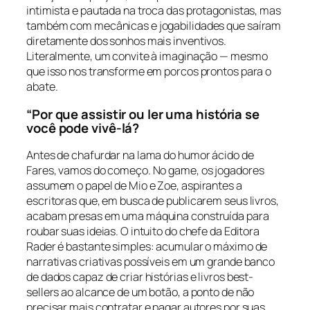
intimista e pautada na troca das protagonistas, mas
também com mecânicas e jogabilidades que saíram
diretamente dos sonhos mais inventivos.
Literalmente, um convite à imaginação — mesmo
que isso nos transforme em porcos prontos para o
abate.
“Por que assistir ou ler uma história se
você pode vivê-lá?
Antes de chafurdar na lama do humor ácido de
Fares, vamos do começo. No game, os jogadores
assumem o papel de Mio e Zoe, aspirantes a
escritoras que, em busca de publicarem seus livros,
acabam presas em uma máquina construída para
roubar suas ideias. O intuito do chefe da Editora
Rader é bastante simples: acumular o máximo de
narrativas criativas possíveis em um grande banco
de dados capaz de criar histórias e livros best-
sellers ao alcance de um botão, a ponto de não
precisar mais contratar e pagar autores por suas