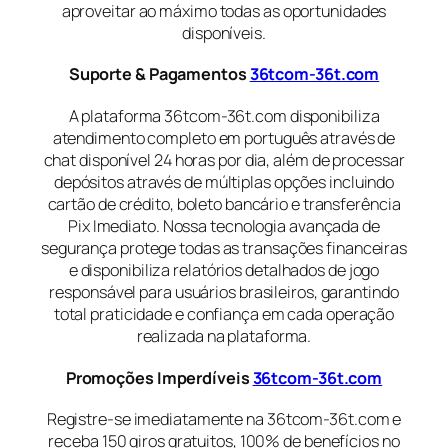
aproveitar ao máximo todas as oportunidades
disponíveis.
Suporte & Pagamentos
36tcom-36t.com
A plataforma 36tcom-36t.com disponibiliza
atendimento completo em português através de
chat disponível 24 horas por dia, além de processar
depósitos através de múltiplas opções incluindo
cartão de crédito, boleto bancário e transferência
Pix Imediato. Nossa tecnologia avançada de
segurança protege todas as transações financeiras
e disponibiliza relatórios detalhados de jogo
responsável para usuários brasileiros, garantindo
total praticidade e confiança em cada operação
realizada na plataforma.
Promoções Imperdíveis
36tcom-36t.com
Registre-se imediatamente na 36tcom-36t.com e
receba 150 giros gratuitos, 100% de benefícios no