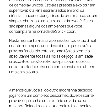
de gameplay únicos. Estrelas prestes a explodir em
supernova; krakens escravizados em prol da
ciência; macacos dançarinos de breakdance; ou um
simples churrasco em que a comida é você. Estes
são apenas alguns dos ambientes que você
contemplará na jornada de Split Fiction.
Nesta montanha-russa apenas de altos, é tão difícil
quanto recompensador descobrir o que estará na
próxima fenda. No entanto, uma tônica permeia
absolutamente todas as horas de jogo: a amizade
crescente entre Zoe e Mio ao passo em que elas
deixam de lado os escudos emocionais e se abrem
uma com a outra.
A menos que você aí do outro lado tenha decidido
jogar com um completo desconhecido, é bastante
provável que tenha uma história de vida ou no
mínimo afinidade com seu parceiro de gameplay.