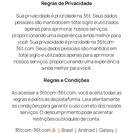
Regras de Privacidade
Sua privacidade é prioridade na 36t. Seus dados
pessoais são mantidos em total sigilo e utilizados
apenas para aprimorar nossos serviços,
proporcionando uma experiência ainda melhor para
você. Sua privacidade é prioridade na 36tcom-
36t.com. Seus dados pessoais são mantidos em
total sigilo e utilizados apenas para aprimorar
nossos serviços, proporcionando uma experiência
ainda melhor para você.
Regras e Condições
Ao acessar a 36tcom-36t.com, você aceita todas as
regras e políticas da plataforma. Leia atentamente
as condições para garantir o uso correto dos nossos
serviços. O descumprimento pode acarretar
restrições ou bloqueio da conta.
36tcom-36t.com
｜Brasil｜Android｜Galaxy｜