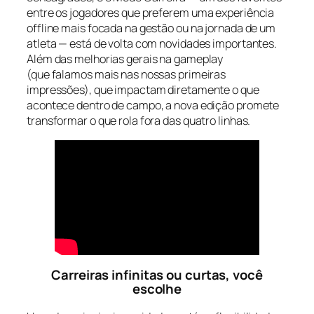
entre os jogadores que preferem uma experiência
offline mais focada na gestão ou na jornada de um
atleta — está de volta com novidades importantes.
Além das melhorias gerais na gameplay
(que falamos mais nas nossas primeiras
impressões), que impactam diretamente o que
acontece dentro de campo, a nova edição promete
transformar o que rola fora das quatro linhas.
Carreiras infinitas ou curtas, você
escolhe