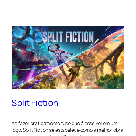
Split Fiction
Ao fazer praticamente tudo que é possível em um
jogo, Split Fiction se estabelece como a melhor obra