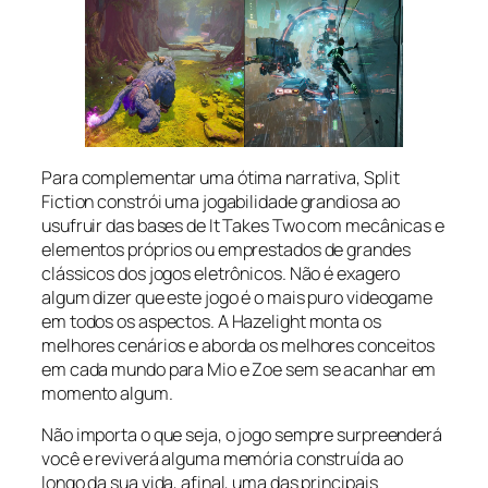
Para complementar uma ótima narrativa, Split
Fiction constrói uma jogabilidade grandiosa ao
usufruir das bases de It Takes Two com mecânicas e
elementos próprios ou emprestados de grandes
clássicos dos jogos eletrônicos. Não é exagero
algum dizer que este jogo é o mais puro videogame
em todos os aspectos. A Hazelight monta os
melhores cenários e aborda os melhores conceitos
em cada mundo para Mio e Zoe sem se acanhar em
momento algum.
Não importa o que seja, o jogo sempre surpreenderá
você e reviverá alguma memória construída ao
longo da sua vida, afinal, uma das principais