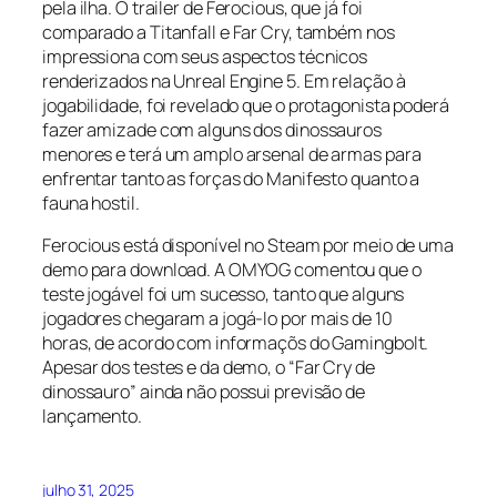
pela ilha. O trailer de Ferocious, que já foi
comparado a Titanfall e Far Cry, também nos
impressiona com seus aspectos técnicos
renderizados na Unreal Engine 5. Em relação à
jogabilidade, foi revelado que o protagonista poderá
fazer amizade com alguns dos dinossauros
menores e terá um amplo arsenal de armas para
enfrentar tanto as forças do Manifesto quanto a
fauna hostil.
Ferocious está disponível no Steam por meio de uma
demo para download. A OMYOG comentou que o
teste jogável foi um sucesso, tanto que alguns
jogadores chegaram a jogá-lo por mais de 10
horas, de acordo com informaçõs do Gamingbolt.
Apesar dos testes e da demo, o “Far Cry de
dinossauro” ainda não possui previsão de
lançamento.
julho 31, 2025