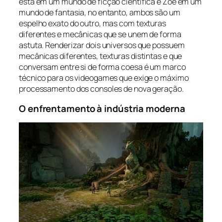
está em um mundo de ficção científica e Zoe em um
mundo de fantasia, no entanto, ambos são um
espelho exato do outro, mas com texturas
diferentes e mecânicas que se unem de forma
astuta. Renderizar dois universos que possuem
mecânicas diferentes, texturas distintas e que
conversam entre si de forma coesa é um marco
técnico para os videogames que exige o máximo
processamento dos consoles de nova geração.
O enfrentamento à indústria moderna