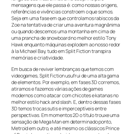
mensagens que ele passa é: como nossas origens,
referências e vivências constroem o que somos.
Seja em uma fase em que controlamos rabiscos da
Zoe na tentativa de criar uma aventura magnânima
ou quando descemos uma montanha em cima de
uma prancha de snowboard no melhor estilo Tony
Hawk enquanto máquinas explodem ao nosso redor
à la Michael Bay, tudo em Split Fiction transpira
memórias e criatividade.
Em busca de reviver lembranças que temos com
videogames, Split Fiction usufrui de uma alta gama
de elementos. Por exemplo, em fases 3D corremos,
atiramos e fazemos várias ações de games
modernos como atacar com chicotes e katanas no
melhor estilo hack and slash. E, dentro dessas fases
3D temos trocas sutis e imperceptíveis entre
perspectivas. Em momentos 2D o título trouxe uma
sensação de Mega Man em determinado ponto,
Metroid em outro, e até mesmo os clássicos Prince