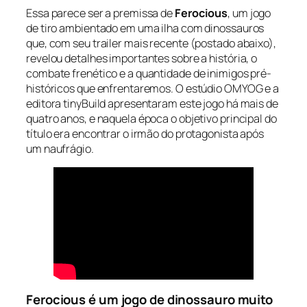
Essa parece ser a premissa de
Ferocious
, um jogo
de tiro ambientado em uma ilha com dinossauros
que, com seu trailer mais recente (postado abaixo),
revelou detalhes importantes sobre a história, o
combate frenético e a quantidade de inimigos pré-
históricos que enfrentaremos. O estúdio OMYOG e a
editora tinyBuild apresentaram este jogo há mais de
quatro anos, e naquela época o objetivo principal do
título era encontrar o irmão do protagonista após
um naufrágio.
Ferocious é um jogo de dinossauro muito