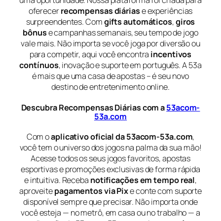
uma oportunidade. Nossa plataforma foi criada para
oferecer
recompensas diárias
e experiências
surpreendentes. Com
gifts automáticos
,
giros
bônus
e campanhas semanais, seu tempo de jogo
vale mais. Não importa se você joga por diversão ou
para competir, aqui você encontra
incentivos
contínuos
, inovação e suporte em português. A 53a
é mais que uma casa de apostas – é seu novo
destino de entretenimento online.
Descubra Recompensas Diárias com a
53acom-
53a.com
Com o
aplicativo oficial da 53acom-53a.com
,
você tem o universo dos jogos na palma da sua mão!
Acesse todos os seus jogos favoritos, apostas
esportivas e promoções exclusivas de forma rápida
e intuitiva. Receba
notificações em tempo real
,
aproveite
pagamentos via Pix
e conte com suporte
disponível sempre que precisar. Não importa onde
você esteja — no metrô, em casa ou no trabalho — a