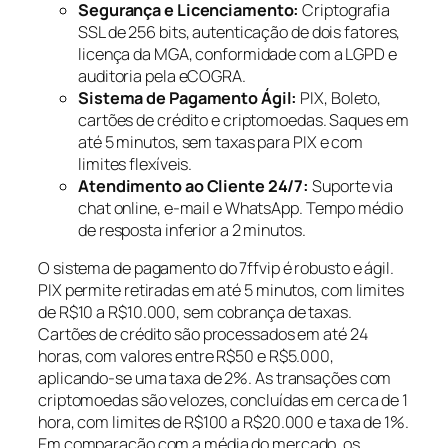
Segurança e Licenciamento:
Criptografia
SSL de 256 bits, autenticação de dois fatores,
licença da MGA, conformidade com a LGPD e
auditoria pela eCOGRA.
Sistema de Pagamento Ágil:
PIX, Boleto,
cartões de crédito e criptomoedas. Saques em
até 5 minutos, sem taxas para PIX e com
limites flexíveis.
Atendimento ao Cliente 24/7:
Suporte via
chat online, e-mail e WhatsApp. Tempo médio
de resposta inferior a 2 minutos.
O sistema de pagamento do 7ffvip é robusto e ágil.
PIX permite retiradas em até 5 minutos, com limites
de R$10 a R$10.000, sem cobrança de taxas.
Cartões de crédito são processados em até 24
horas, com valores entre R$50 e R$5.000,
aplicando-se uma taxa de 2%. As transações com
criptomoedas são velozes, concluídas em cerca de 1
hora, com limites de R$100 a R$20.000 e taxa de 1%.
Em comparação com a média do mercado, os