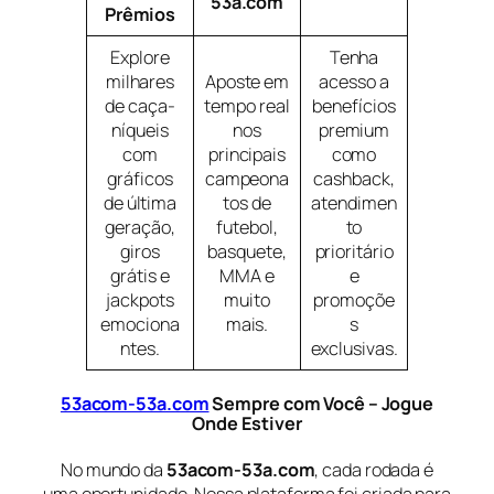
53a.com
Prêmios
Explore
Tenha
milhares
Aposte em
acesso a
de caça-
tempo real
benefícios
níqueis
nos
premium
com
principais
como
gráficos
campeona
cashback,
de última
tos de
atendimen
geração,
futebol,
to
giros
basquete,
prioritário
grátis e
MMA e
e
jackpots
muito
promoçõe
emociona
mais.
s
ntes.
exclusivas.
53acom-53a.com
Sempre com Você – Jogue
Onde Estiver
No mundo da
53acom-53a.com
, cada rodada é