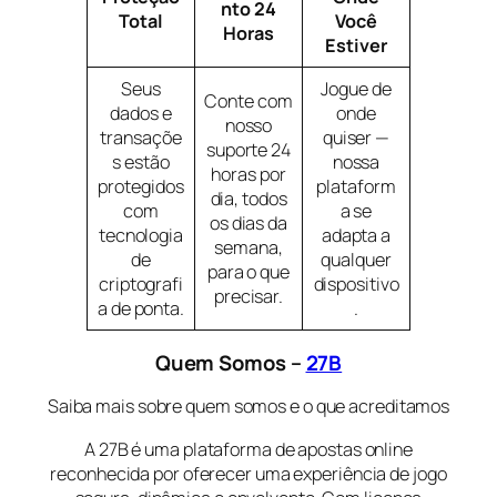
nto 24
Total
Você
Horas
Estiver
Seus
Jogue de
Conte com
dados e
onde
nosso
transaçõe
quiser —
suporte 24
s estão
nossa
horas por
protegidos
plataform
dia, todos
com
a se
os dias da
tecnologia
adapta a
semana,
de
qualquer
para o que
criptografi
dispositivo
precisar.
a de ponta.
.
Quem Somos –
27B
Saiba mais sobre quem somos e o que acreditamos
A 27B é uma plataforma de apostas online
reconhecida por oferecer uma experiência de jogo