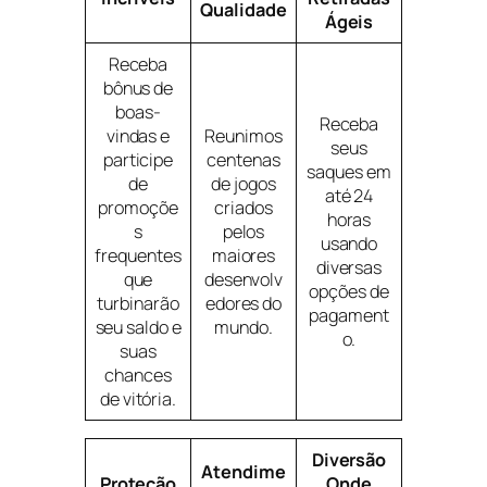
Qualidade
Ágeis
Receba
bônus de
boas-
Receba
vindas e
Reunimos
seus
participe
centenas
saques em
de
de jogos
até 24
promoçõe
criados
horas
s
pelos
usando
frequentes
maiores
diversas
que
desenvolv
opções de
turbinarão
edores do
pagament
seu saldo e
mundo.
o.
suas
chances
de vitória.
Diversão
Atendime
Proteção
Onde