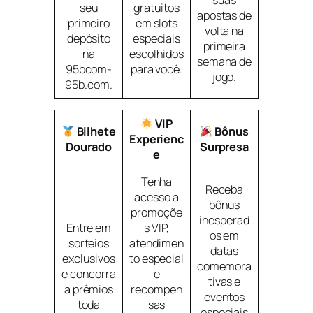
suas
seu
gratuitos
apostas de
primeiro
em slots
volta na
depósito
especiais
primeira
na
escolhidos
semana de
95bcom-
para você.
jogo.
95b.com.
VIP
Bilhete
Bônus
Experienc
Dourado
Surpresa
e
Tenha
Receba
acesso a
bônus
promoçõe
inesperad
Entre em
s VIP,
os em
sorteios
atendimen
datas
exclusivos
to especial
comemora
e concorra
e
tivas e
a prêmios
recompen
eventos
toda
sas
especiais