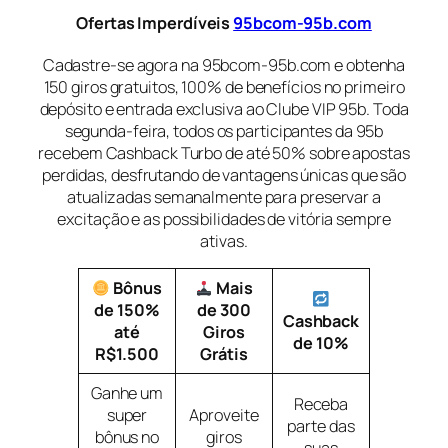
Ofertas Imperdíveis
95bcom-95b.com
Cadastre-se agora na 95bcom-95b.com e obtenha
150 giros gratuitos, 100% de benefícios no primeiro
depósito e entrada exclusiva ao Clube VIP 95b. Toda
segunda-feira, todos os participantes da 95b
recebem Cashback Turbo de até 50% sobre apostas
perdidas, desfrutando de vantagens únicas que são
atualizadas semanalmente para preservar a
excitação e as possibilidades de vitória sempre
ativas.
Bônus
Mais
de 150%
de 300
Cashback
até
Giros
de 10%
R$1.500
Grátis
Ganhe um
Receba
super
Aproveite
parte das
bônus no
giros