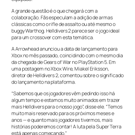
A grande questão é o que chegará com a
colaboração. Fãs especulam a adição de armas
clássicas como o rifle de assalto ou até mesmo o
buggy Warthog. Helldivers 2 parece ser o jogo ideal
para um crossover com esta temática.
A Arrowhead anunciou a data de lançamento para
Xbox no mês passado, coincidindo com o mesmo dia
da chegada de Gears of War no PlayStation 5. Em
uma postagem no Xbox Wire, Miakel Eriksson,
diretor de Helldivers 2, comentou sobre o significado
do lançamento na plataforma.
“Sabemos que os jogadores vêm pedindo isso há
algum tempo e estamos muito animados em trazer
mais Helldivers para o nosso jogo”, disse ele. “Temos
muito mais reservado para os próximos meses e
anos — e quanto mais jogadores tivermos, mais
histórias poderemos contar! A luta pela Super Terra
está apenas começando.”