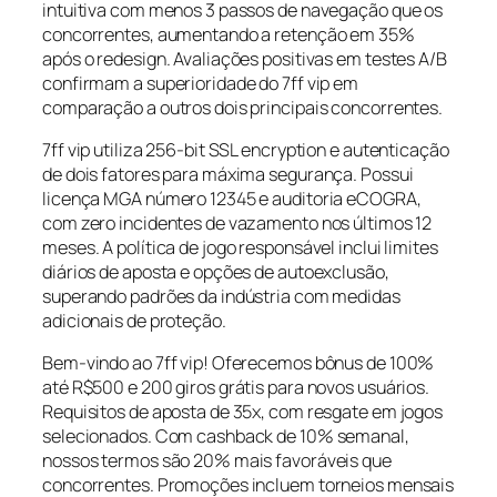
intuitiva com menos 3 passos de navegação que os
concorrentes, aumentando a retenção em 35%
após o redesign. Avaliações positivas em testes A/B
confirmam a superioridade do 7ff vip em
comparação a outros dois principais concorrentes.
7ff vip utiliza 256-bit SSL encryption e autenticação
de dois fatores para máxima segurança. Possui
licença MGA número 12345 e auditoria eCOGRA,
com zero incidentes de vazamento nos últimos 12
meses. A política de jogo responsável inclui limites
diários de aposta e opções de autoexclusão,
superando padrões da indústria com medidas
adicionais de proteção.
Bem-vindo ao 7ff vip! Oferecemos bônus de 100%
até R$500 e 200 giros grátis para novos usuários.
Requisitos de aposta de 35x, com resgate em jogos
selecionados. Com cashback de 10% semanal,
nossos termos são 20% mais favoráveis que
concorrentes. Promoções incluem torneios mensais